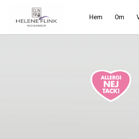
Skip
to
Hem
Om
main
content