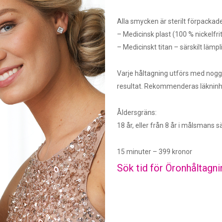
Alla smycken är sterilt förpackade 
– Medicinsk plast (100 % nickelfrit
– Medicinskt titan – särskilt lämpl
Varje håltagning utförs med nogg
resultat. Rekommenderas läkninhst
Åldersgräns:
18 år, eller från 8 år i målsmans s
15 minuter – 399 kronor
Sök tid för
Öronhåltagni