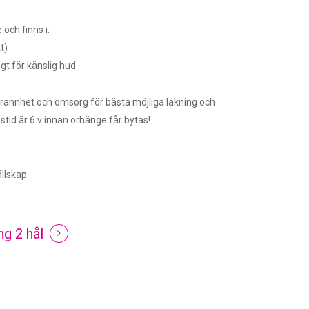
och finns i:
t)
igt för känslig hud
rannhet och omsorg för bästa möjliga läkning och
id är 6 v innan örhänge får bytas!
ällskap.
ng 2 hål