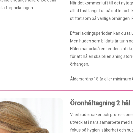
terila engångshållare. De delar
När det kommer luft till det nytagn
ila förpackningen.
alltid fast längst ut på stiftet oc
stiftet som på vanliga örhängen. På
Efter läkningsperioden kan du ta
Men huden som bildats är tunn och s
Hålen har också en tendens att k
för att hålen ska bli en aning stör
örhängen.
Åldersgräns 18 år eller minimum 8
Öronhåltagning 2 hål
Vi erbjuder säker och profession
utvecklat i nära samarbete med 
fokus på hygien, säkerhet och hud