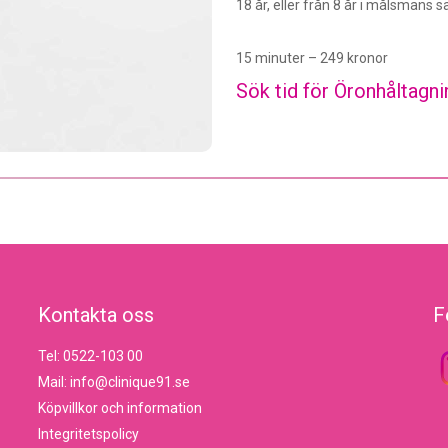
18 år, eller från 8 år i målsmans s
15 minuter – 249 kronor
Sök tid för
Öronhåltagni
Kontakta oss
F
Tel: 0522-103 00
Mail: info@clinique91.se
Köpvillkor och information
Integritetspolicy