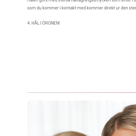
Hålen görs med sterila håltagningssmycken som sitter i s
som du kommer i kontakt med kommer direkt ur den ster
4. HÅL I ÖRONEN!