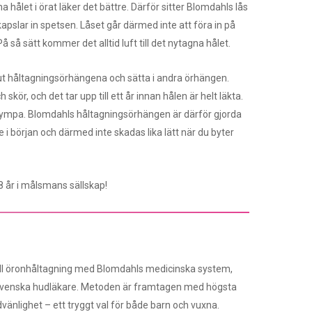
a hålet i örat läker det bättre. Därför sitter Blomdahls lås
h kapslar in spetsen. Låset går därmed inte att föra in på
 så sätt kommer det alltid luft till det nytagna hålet.
 ut håltagningsörhängena och sätta i andra örhängen.
kör, och det tar upp till ett år innan hålen är helt läkta.
rympa. Blomdahls håltagningsörhängen är därför gjorda
re i början och därmed inte skadas lika lätt när du byter
 år i målsmans sällskap!
ell öronhåltagning med Blomdahls medicinska system,
svenska hudläkare. Metoden är framtagen med högsta
vänlighet – ett tryggt val för både barn och vuxna.