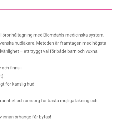
ell öronhåltagning med Blomdahls medicinska system,
svenska hudläkare. Metoden är framtagen med högsta
vänlighet – ett tryggt val för både barn och vuxna.
och finns i:
t)
igt för känslig hud
rannhet och omsorg för bästa möjliga läkning och
 innan örhänge får bytas!