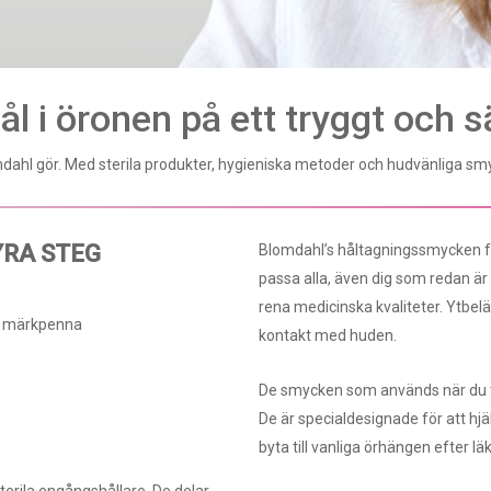
hål i öronen på ett tryggt och 
mdahl gör. Med sterila produkter, hygieniska metoder och hudvänliga smyck
YRA STEG
Blomdahl’s håltagningssmycken fö
passa alla, även dig som redan är a
rena medicinska kvaliteter. Ytbel
sk märkpenna
kontakt med huden.
De smycken som används när du ta
De är specialdesignade för att hjä
byta till vanliga örhängen efter l