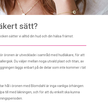
säkert sätt?
en sätter vi alltid din hud och din hälsa främst.
r öronen är utvecklade i samråd med hudläkare, för att
llergisk. Du väljer mellan noga utvald plast och titan, av
äggningen läggs enbart på de delar som inte kommer i tät
r hål i öronen med Blomdahl är inga vanliga örhängen.
lpa till med läkningen, och för att du enkelt ska kunna
äkningsperioden.