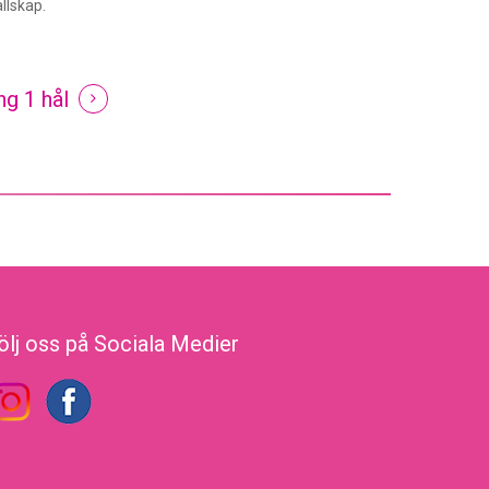
ällskap.
ng 1 hål
ölj oss på Sociala Medier