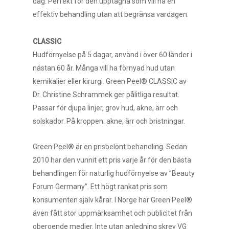
dag. Perfekt för den upptagna som vill ha en
effektiv behandling utan att begränsa vardagen.
CLASSIC
Hudförnyelse på 5 dagar, använd i över 60 länder i
nästan 60 år. Många vill ha förnyad hud utan
kemikalier eller kirurgi. Green Peel® CLASSIC av
Dr. Christine Schrammek ger pålitliga resultat.
Passar för djupa linjer, grov hud, akne, ärr och
solskador. På kroppen: akne, ärr och bristningar.
Green Peel® är en prisbelönt behandling. Sedan
2010 har den vunnit ett pris varje år för den bästa
behandlingen för naturlig hudförnyelse av ”Beauty
Forum Germany”. Ett högt rankat pris som
konsumenten själv kårar. I Norge har Green Peel®
även fått stor uppmärksamhet och publicitet från
oberoende medier. Inte utan anledning skrev VG