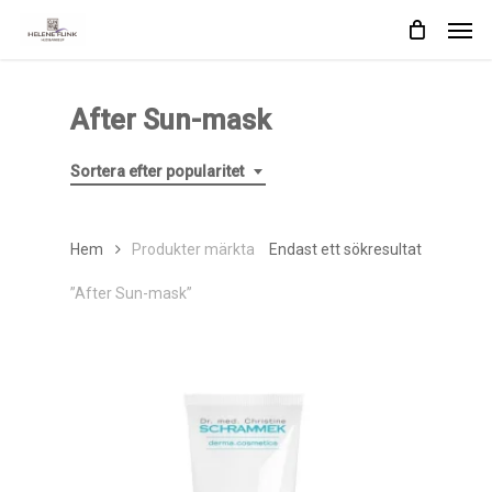
Skip
Men
to
main
content
After Sun-mask
Sortera efter popularitet
Hem
Produkter märkta
Endast ett sökresultat
”After Sun-mask”