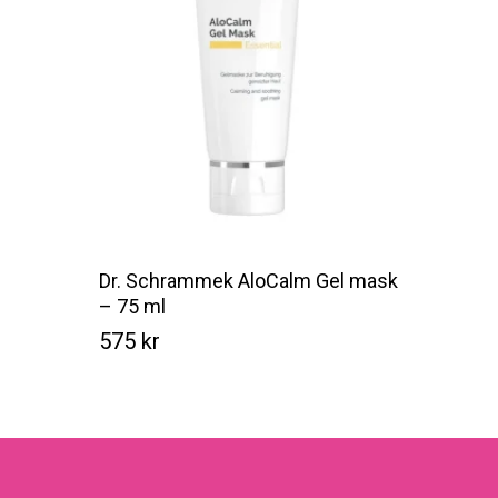
Dr. Schrammek AloCalm Gel mask
– 75 ml
575
kr
Kr
575