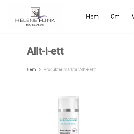
Skip
to
Hem
Om
main
content
Allt-i-ett
Hem
Produkter märkta ”Allt-i-ett”