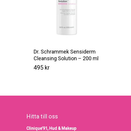
Dr. Schrammek Sensiderm
Cleansing Solution – 200 ml
495
kr
Kr
495
Hitta till oss
Clinique’91, Hud & Makeup