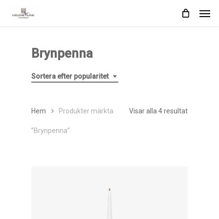
Skip
Men
to
main
content
Brynpenna
Sortera efter popularitet
Sortera
Hem
Produkter märkta
Visar alla 4 resultat
efter
”Brynpenna”
popularite