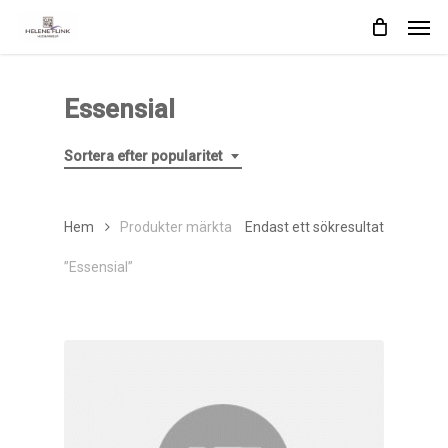
Skip
Men
to
main
content
Essensial
Sortera efter popularitet
Hem
Produkter märkta
Endast ett sökresultat
”Essensial”