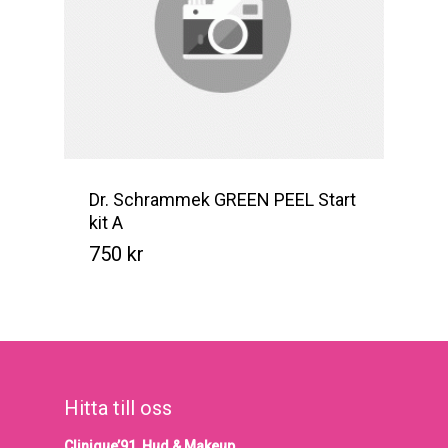
Dr. Schrammek GREEN PEEL Start
kit A
750
kr
Kr
750
Hitta till oss
Clinique’91, Hud & Makeup