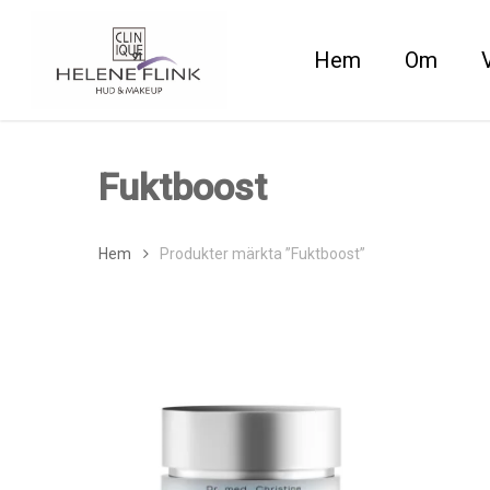
Skip
to
Hem
Om
main
content
Fuktboost
Hem
Produkter märkta ”Fuktboost”