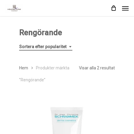
Skip
Men
to
main
content
Rengörande
Sortera efter popularitet
Sortera
Hem
Produkter märkta
Visar alla 2 resultat
efter
”Rengörande”
popularite