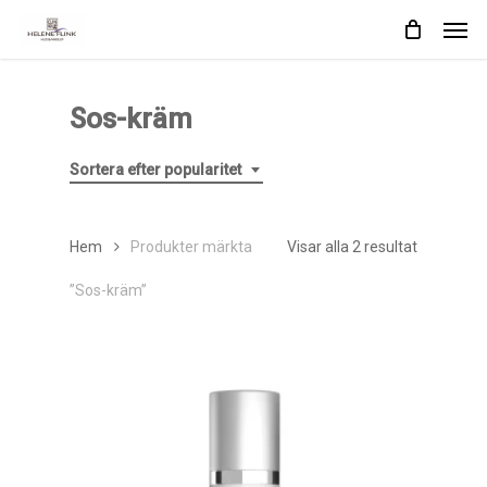
Skip
Men
to
main
content
Sos-kräm
Sortera efter popularitet
Sortera
Hem
Produkter märkta
Visar alla 2 resultat
efter
”Sos-kräm”
popularite