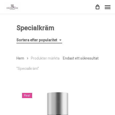
Skip
Men
to
main
content
Specialkräm
Sortera efter popularitet
Hem
Produkter märkta
Endast ett sökresultat
”Specialkräm”
Rea!