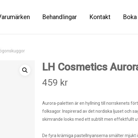
Varumärken
Behandlingar
Kontakt
Boka 
 ögonskuggor
LH Cosmetics Aurora
459
kr
Aurora-paletten är en hyllning till norrskenets f
folksagor. Inspirerad av det nordiska ljuset och
skimrande looks med ett subtilt men effektfullt ut
De fyra krämiga pastellnyanserna smälter mjukt in