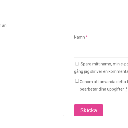
r än.
Namn
*
Spara mitt namn, min e-po
gång jag skriver en kommenta
Genom att använda detta f
bearbetar dina uppgifter.
*