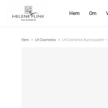
Skip
to
Hem
Om
main
content
Hem
LH Cosmetics
LH Cosmetics Aurora palett –