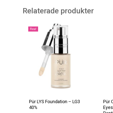
Relaterade produkter
Rea!
Pür LYS Foundation – LG3
Pür 
40%
Eyes