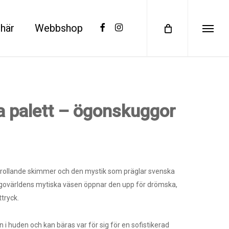
facebook
instagram
här
Webbshop
Menu
 palett – ögonskuggor
örtrollande skimmer och den mystik som präglar svenska
 sagovärldens mytiska väsen öppnar den upp för drömska,
tryck.
 i huden och kan bäras var för sig för en sofistikerad