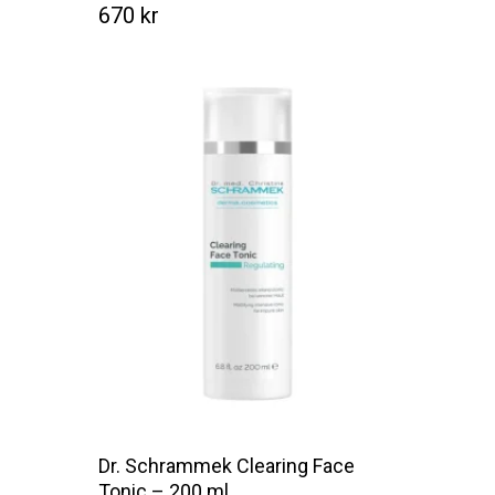
670
kr
Kr
670
Dr. Schrammek Clearing Face
Tonic – 200 ml