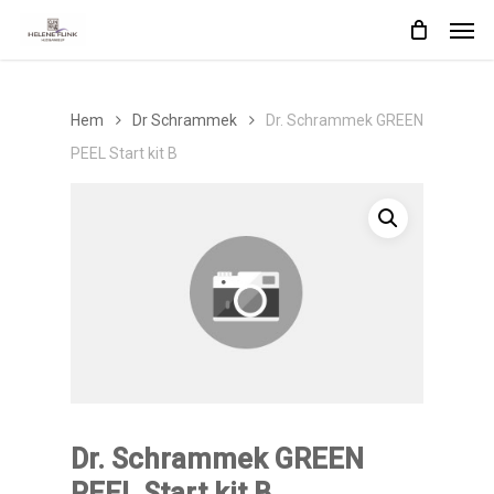
Skip
Men
to
main
content
Hem
Dr Schrammek
Dr. Schrammek GREEN
PEEL Start kit B
Dr. Schrammek GREEN
PEEL Start kit B