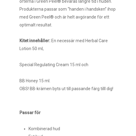
örterna i Green Peel® bevaras längre tid i huden.
Produkterna passar som “handen i handsken” ihop
med Green Peel® och är helt avgörande för ett
optimalt resultat.
Kitet innehåller:
En necessär med Herbal Care
Lotion 50 ml,
Special Regulating Cream 15 ml och
BB Honey 15 ml.
OBS! BB-krämen byts ut till passande färg tilll dig!
Passar för
Kombinerad hud