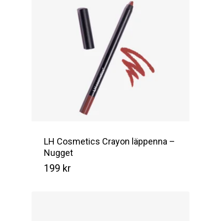
LH Cosmetics Crayon läppenna –
Nugget
199
kr
Kr
199