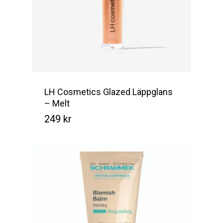
LH Cosmetics Glazed Läppglans
– Melt
249
kr
Kr
249