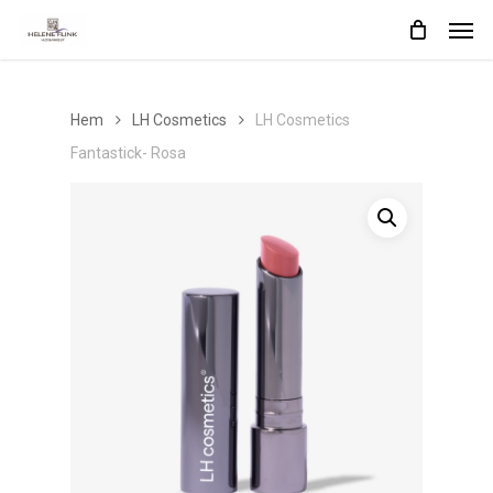
Skip
Men
to
main
content
Hem
LH Cosmetics
LH Cosmetics
Fantastick- Rosa