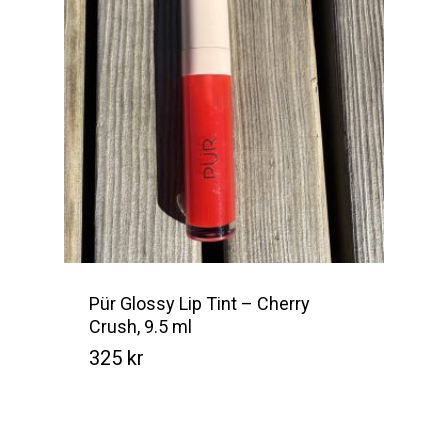
Pür Glossy Lip Tint – Cherry
Crush, 9.5 ml
325
kr
Kr
325