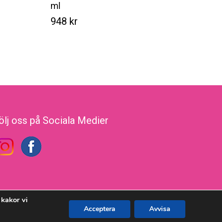
ml
948
kr
Kr
948
ölj oss på Sociala Medier
kakor vi
Acceptera
Avvisa