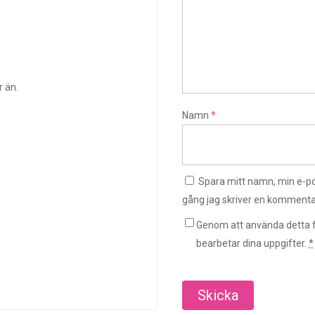
r än.
Namn
*
Spara mitt namn, min e-po
gång jag skriver en kommenta
Genom att använda detta f
bearbetar dina uppgifter.
*