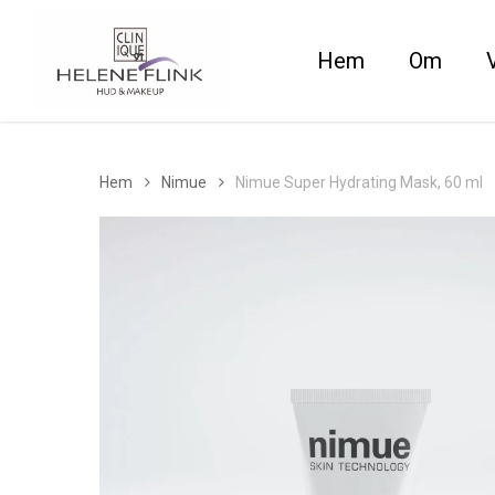
Skip
to
Hem
Om
main
content
Hem
Nimue
Nimue Super Hydrating Mask, 60 ml