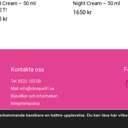
t Cream – 50 ml
Night Cream – 50 ml
ET!
1650
kr
0
kr
Kr
Kr
0
1650
Kontakta oss
F
Tel: 0522-103 00
Mail: info@clinique91.se
Köpvillkor och information
Integritetspolicy
erkommande besökare en bättre upplevelse. Du kan läsa här vilka 