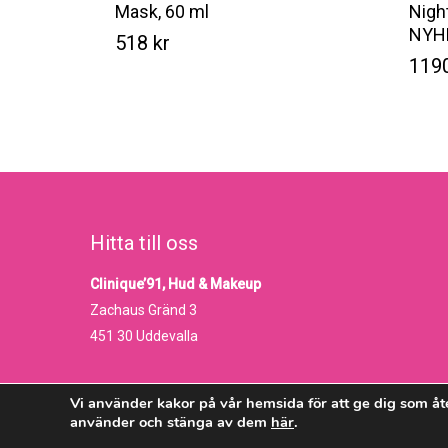
Mask, 60 ml
Nigh
NYH
518
kr
119
Kr
518
119
Hitta till oss
Clinique’91, Hud & Makeup
Zachaus Gränd 3
451 30 Uddevalla
Vi använder kakor på vår hemsida för att ge dig som åt
använder och stänga av dem
här
.