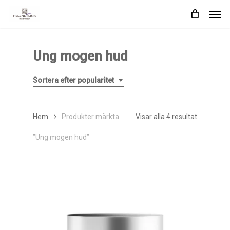
Skip
Men
to
main
content
Ung mogen hud
Sortera efter popularitet
Sortera
Hem
Produkter märkta
Visar alla 4 resultat
efter
”Ung mogen hud”
popularite