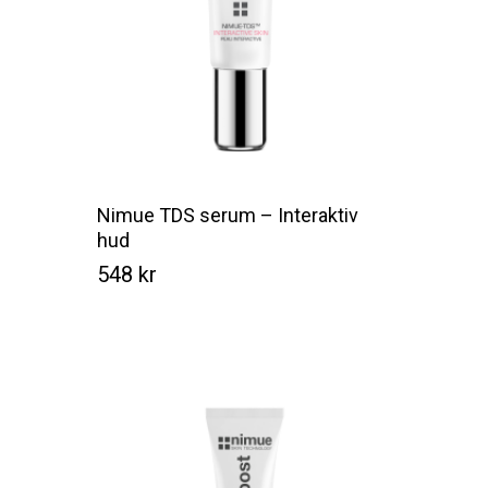
Nimue TDS serum – Interaktiv
hud
548
kr
Kr
548