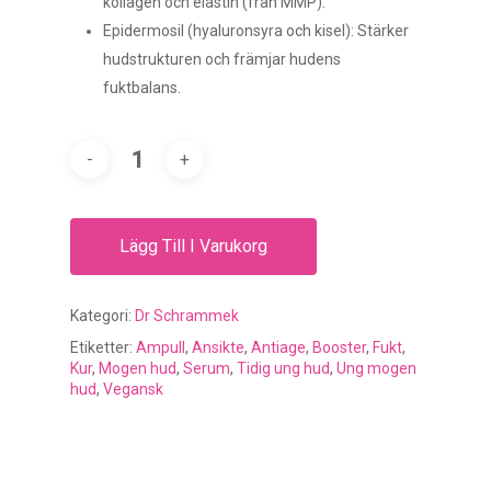
kollagen och elastin (från MMP).
Epidermosil (hyaluronsyra och kisel): Stärker
hudstrukturen och främjar hudens
fuktbalans.
Lägg Till I Varukorg
Kategori:
Dr Schrammek
Etiketter:
Ampull
,
Ansikte
,
Antiage
,
Booster
,
Fukt
,
Kur
,
Mogen hud
,
Serum
,
Tidig ung hud
,
Ung mogen
hud
,
Vegansk