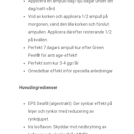
Applicera en ampull/dag i sju dagar under din
dag/natt-vård.
Vrid av korken och applicera 1/2 ampull på
morgonen, vänd den lilla korken och förslut
ampullen. Applicera därefter resterande 1/2
på kvällen.
Perfekt 7 dagars ampull-kur efter Green
Peel® för anti age-effekt!
Perfekt som kur 3-4 ggr/år
Omedelbar effekt inför speciella anledningar
Huvudingredienser
EPS Seafill (algextrakt): Ger synbar effekt på
linjer och rynkor med reducering av
rynkdjupet.
Iris Isoflavon: Skyddar mot nedbrytning av