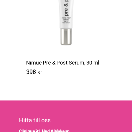
Nimue Pre & Post Serum, 30 ml
398
kr
Kr
398
Hitta till oss
Clinique’91, Hud & Makeup