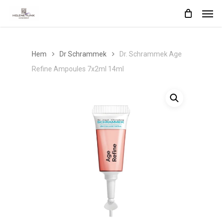
Skip
Men
to
main
content
Hem
Dr Schrammek
Dr. Schrammek Age
Refine Ampoules 7x2ml 14ml