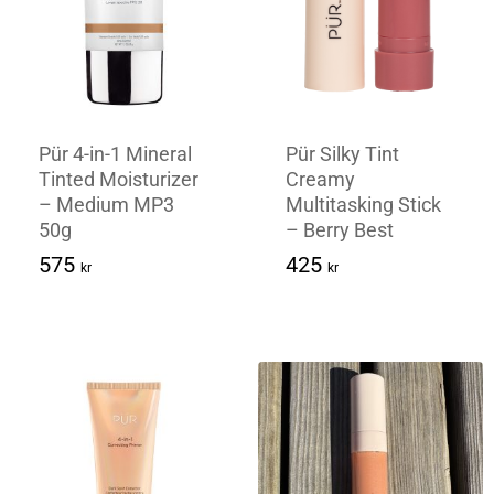
Pür 4-in-1 Mineral
Pür Silky Tint
Tinted Moisturizer
Creamy
– Medium MP3
Multitasking Stick
50g
– Berry Best
575
Kr
425
Kr
575
425
kr
kr