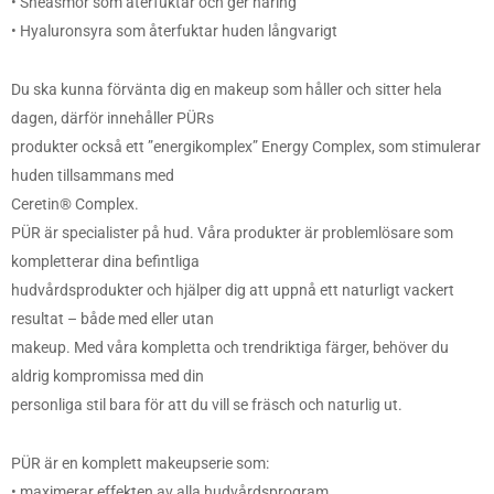
• Sheasmör som återfuktar och ger näring
• Hyaluronsyra som återfuktar huden långvarigt
Du ska kunna förvänta dig en makeup som håller och sitter hela
dagen, därför innehåller PÜRs
produkter också ett ”energikomplex” Energy Complex, som stimulerar
huden tillsammans med
Ceretin® Complex.
PÜR är specialister på hud. Våra produkter är problemlösare som
kompletterar dina befintliga
hudvårdsprodukter och hjälper dig att uppnå ett naturligt vackert
resultat – både med eller utan
makeup. Med våra kompletta och trendriktiga färger, behöver du
aldrig kompromissa med din
personliga stil bara för att du vill se fräsch och naturlig ut.
PÜR är en komplett makeupserie som:
• maximerar effekten av alla hudvårdsprogram