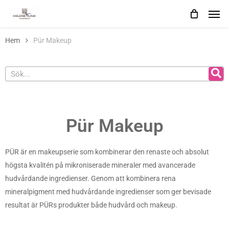
Skip
to
main
Hem
Pür Makeup
content
Pür Makeup
PÜR är en makeupserie som kombinerar den renaste och absolut
högsta kvalitén på mikroniserade mineraler med avancerade
hudvårdande ingredienser. Genom att kombinera rena
mineralpigment med hudvårdande ingredienser som ger bevisade
resultat är PÜRs produkter både hudvård och makeup.