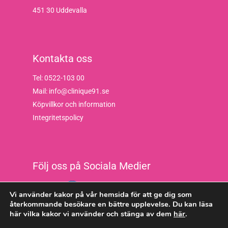
451 30 Uddevalla
Kontakta oss
Tel: 0522-103 00
Mail: info@clinique91.se
Köpvillkor och information
Integritetspolicy
Följ oss på Sociala Medier
Vi använder kakor på vår hemsida för att ge dig som
återkommande besökare en bättre upplevelse. Du kan läsa
här vilka kakor vi använder och stänga av dem
här
.