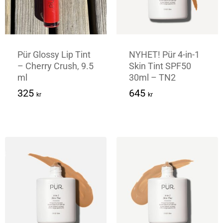
Pür Glossy Lip Tint
NYHET! Pür 4-in-1
– Cherry Crush, 9.5
Skin Tint SPF50
ml
30ml – TN2
325
Kr
645
Kr
325
645
kr
kr