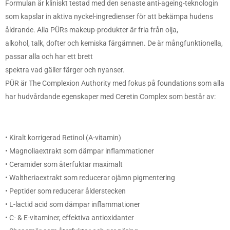
Formulan är kliniskt testad med den senaste anti-ageing-teknologin
som kapslar in aktiva nyckel-ingredienser för att bekämpa hudens
åldrande. Alla PÜRs makeup-produkter är fria från olja,
alkohol, talk, dofter och kemiska färgämnen. De är mångfunktionella,
passar alla och har ett brett
spektra vad gäller färger och nyanser.
PÜR är The Complexion Authority med fokus på foundations som alla
har hudvårdande egenskaper med Ceretin Complex som består av:
• Kiralt korrigerad Retinol (A-vitamin)
• Magnoliaextrakt som dämpar inflammationer
• Ceramider som återfuktar maximalt
• Waltheriaextrakt som reducerar ojämn pigmentering
• Peptider som reducerar ålderstecken
• L-lactid acid som dämpar inflammationer
• C- & E-vitaminer, effektiva antioxidanter