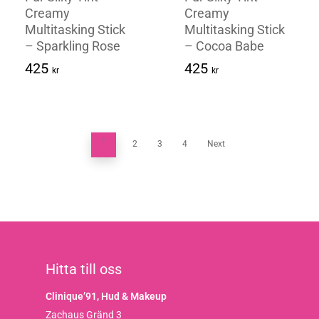
Creamy
Creamy
Multitasking Stick
Multitasking Stick
– Sparkling Rose
– Cocoa Babe
425
Kr
425
Kr
425
425
kr
kr
1
2
3
4
Next
Hitta till oss
Clinique’91, Hud & Makeup
Zachaus Gränd 3