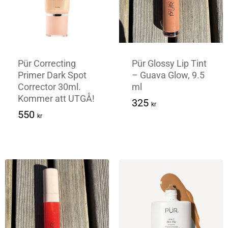
Pür Correcting
Pür Glossy Lip Tint
Primer Dark Spot
– Guava Glow, 9.5
Corrector 30ml.
ml
Kommer att UTGÅ!
325
Kr
325
kr
550
Kr
550
kr