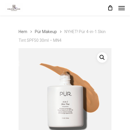
Skip
Men
to
main
content
Hem
Pür Makeup
NYHET! Pür 4-in-1 Skin
Tint SPF50 30ml – MN4