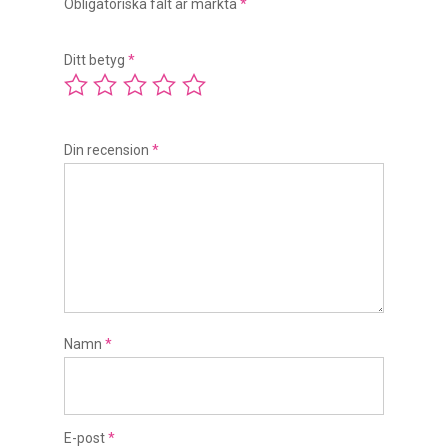
Obligatoriska fält är märkta
*
Ditt betyg
*
Din recension
*
Namn
*
E-post
*