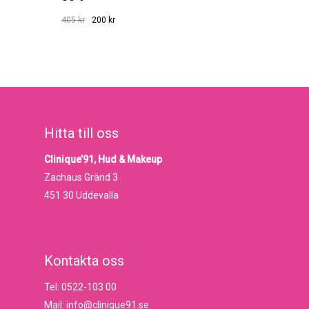
Det
Det
405
kr
200
kr
Det
ursprungliga
Det
nuvarande
200
Kr
Ursprungliga
Nuvarande
priset
priset
Priset
Priset
Var:
Är:
var:
är:
405 Kr.
200 Kr.
405 kr.
200 kr.
Hitta till oss
Clinique’91, Hud & Makeup
Zachaus Gränd 3
451 30 Uddevalla
Kontakta oss
Tel: 0522-103 00
Mail: info@clinique91.se