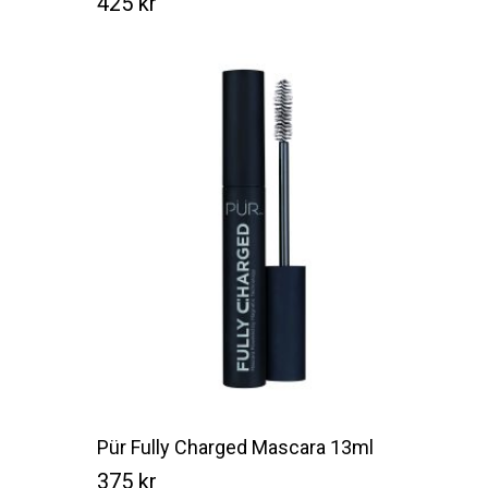
425
kr
Kr
425
Pür Fully Charged Mascara 13ml
375
kr