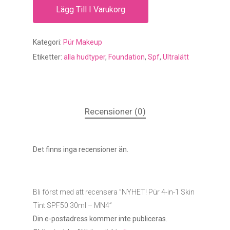
Lägg Till I Varukorg
Kategori:
Pür Makeup
Etiketter:
alla hudtyper
,
Foundation
,
Spf
,
Ultralätt
Recensioner (0)
Det finns inga recensioner än.
Bli först med att recensera ”NYHET! Pür 4-in-1 Skin
Tint SPF50 30ml – MN4”
Din e-postadress kommer inte publiceras.