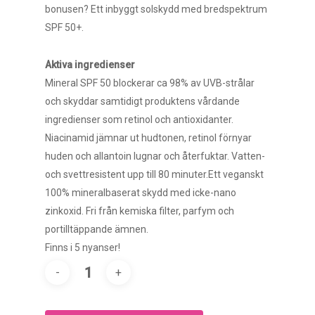
bonusen? Ett inbyggt solskydd med bredspektrum
SPF 50+.
Aktiva ingredienser
Mineral SPF 50 blockerar ca 98% av UVB-strålar
och skyddar samtidigt produktens vårdande
ingredienser som retinol och antioxidanter.
Niacinamid jämnar ut hudtonen, retinol förnyar
huden och allantoin lugnar och återfuktar. Vatten-
och svettresistent upp till 80 minuter.Ett veganskt
100% mineralbaserat skydd med icke-nano
zinkoxid. Fri från kemiska filter, parfym och
portilltäppande ämnen.
Finns i 5 nyanser!