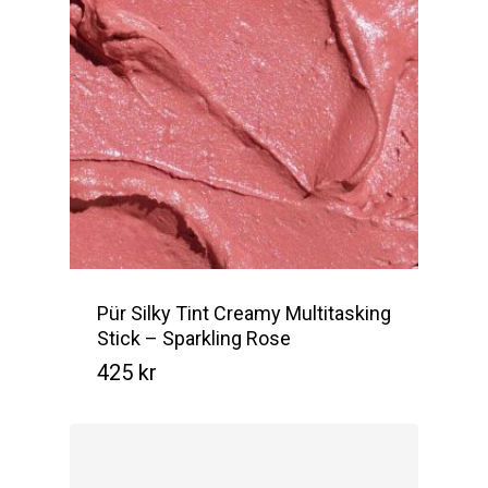
Pür Silky Tint Creamy Multitasking
Stick – Sparkling Rose
425
kr
Kr
425