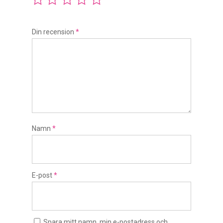
Din recension
*
Namn
*
E-post
*
Spara mitt namn, min e-postadress och