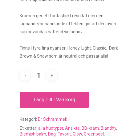
Krämen ger ett fantastiskt resultat och den
lugnande/behandlande effekten gör att den även
kan användas nattetid vid behov.
Finns i fyra fina nyanser; Honey, Light, Classic, Dark
Brown & Snow som är neutral och passar alla!
Lägg Till I Varukorg
Kategori:
Dr Schrammek
Etiketter:
alla hudtyper
,
Ansikte
,
BB-kräm
,
Blandhy
,
Blemish balm
,
Dag
,
Favorit
,
Glow
,
Greenpeel
,