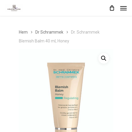
Skip
Men
to
main
content
Hem
Dr Schrammek
Dr. Schrammek
Blemish Balm 40 ml, Honey