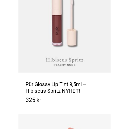
Pür Glossy Lip Tint 9,5ml –
Hibiscus Spritz NYHET!
325
kr
Kr
325