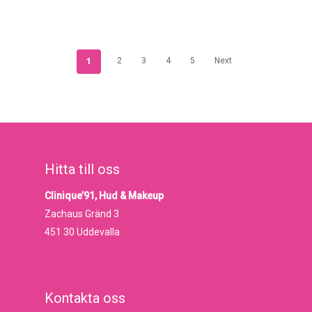
1
2
3
4
5
Next
Hitta till oss
Clinique’91, Hud & Makeup
Zachaus Gränd 3
451 30 Uddevalla
Kontakta oss