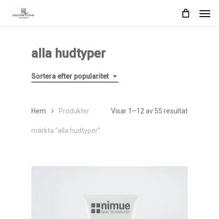
Skip
Men
to
main
content
alla hudtyper
Sortera efter popularitet
Sortera
Hem
Produkter
Visar 1–12 av 55 resultat
efter
märkta ”alla hudtyper”
popularite