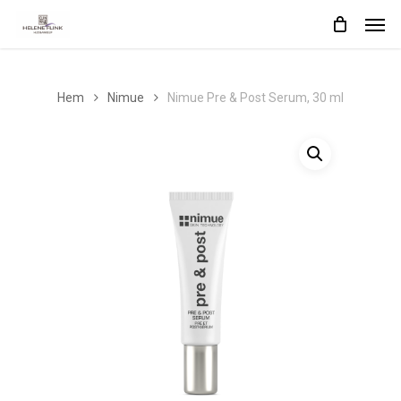
Skip
Men
to
main
content
Hem
Nimue
Nimue Pre & Post Serum, 30 ml