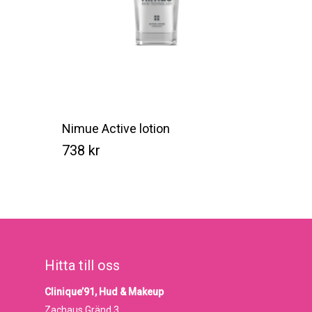
Nimue Active lotion
738
kr
Kr
738
Hitta till oss
Clinique’91, Hud & Makeup
Zachaus Gränd 3