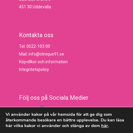
451 30 Uddevalla
Kontakta oss
Tel: 0522-103 00
Mail: info@clinique91.se
Köpvillkor och information
Integritetspolicy
Följ oss på Sociala Medier
Vi använder kakor på vår hemsida för att ge dig som
återkommande besökare en bättre upplevelse. Du kan läsa
här vilka kakor vi använder och stänga av dem
här
.