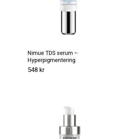
Nimue TDS serum –
Hyperpigmentering
548
kr
Kr
548