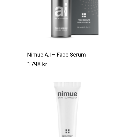
Nimue A.I – Face Serum
1798
kr
Kr
1798