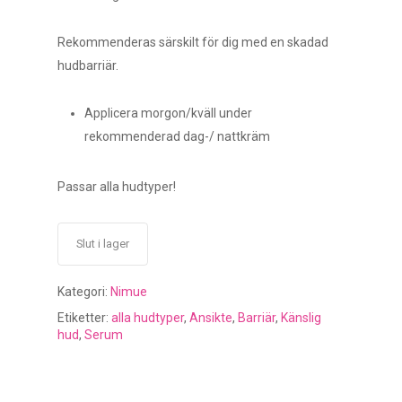
Rekommenderas särskilt för dig med en skadad
hudbarriär.
Applicera morgon/kväll under
rekommenderad dag-/ nattkräm
Passar alla hudtyper!
Slut i lager
Kategori:
Nimue
Etiketter:
alla hudtyper
,
Ansikte
,
Barriär
,
Känslig
hud
,
Serum