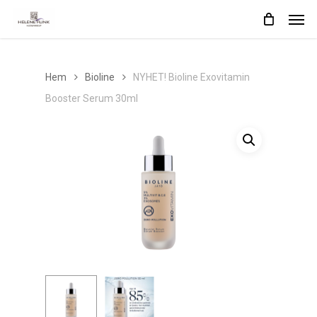
Skip
Men
to
main
content
Hem
Bioline
NYHET! Bioline Exovitamin
Booster Serum 30ml