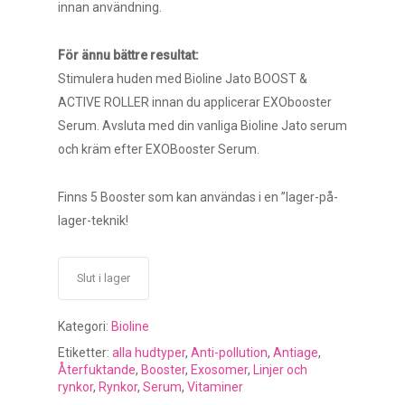
innan användning.
För ännu bättre resultat:
Stimulera huden med Bioline Jato BOOST &
ACTIVE ROLLER innan du applicerar EXObooster
Serum. Avsluta med din vanliga Bioline Jato serum
och kräm efter EXOBooster Serum.
Finns 5 Booster som kan användas i en ”lager-på-
lager-teknik!
Slut i lager
Kategori:
Bioline
Etiketter:
alla hudtyper
,
Anti-pollution
,
Antiage
,
Återfuktande
,
Booster
,
Exosomer
,
Linjer och
rynkor
,
Rynkor
,
Serum
,
Vitaminer