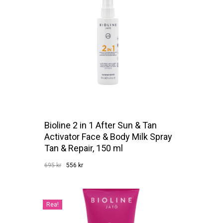
Bioline 2 in 1 After Sun & Tan
Activator Face & Body Milk Spray
Tan & Repair, 150 ml
Det
Det
695
kr
556
kr
Det
ursprungliga
Det
nuvarande
556
Kr
Ursprungliga
Nuvarande
priset
priset
Priset
Priset
Var:
Är:
var:
är:
695 Kr.
556 Kr.
695 kr.
556 kr.
Rea!