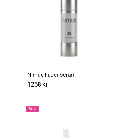
Nimue Fader serum
1258
kr
Kr
1258
Rea!