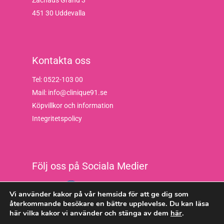
Zachaus Gränd 3
451 30 Uddevalla
Kontakta oss
Tel: 0522-103 00
Mail: info@clinique91.se
Köpvillkor och information
Integritetspolicy
Följ oss på Sociala Medier
Vi använder kakor på vår hemsida för att ge dig som
återkommande besökare en bättre upplevelse. Du kan läsa
här vilka kakor vi använder och stänga av dem
här
.