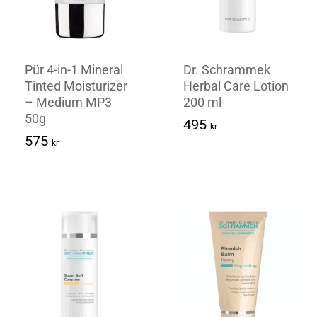
Pür 4-in-1 Mineral
Dr. Schrammek
Tinted Moisturizer
Herbal Care Lotion
– Medium MP3
200 ml
50g
495
kr
575
Kr
575
495
Kr
kr