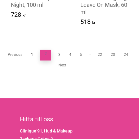
Night, 100 ml
Leave On Mask, 60
ml
728
kr
518
Kr
518
728
Kr
kr
2
…
Previous
1
3
4
5
22
23
24
Next
Hitta till oss
Clinique’91, Hud & Makeup