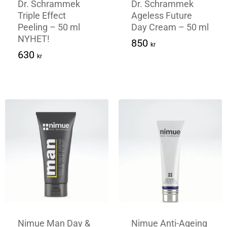
Dr. Schrammek
Dr. Schrammek
Triple Effect
Ageless Future
Peeling – 50 ml
Day Cream – 50 ml
NYHET!
850
Kr
850
kr
630
Kr
630
kr
Nimue Man Day &
Nimue Anti-Ageing