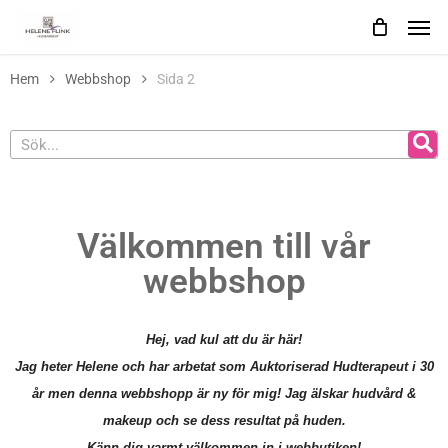
Skip
to
main
Hem
Webbshop
Sida 2
content
Välkommen till vår
webbshop
Hej, vad kul att du är här!
Jag heter Helene och har arbetat som Auktoriserad Hudterapeut i 30
år men denna webbshopp är ny för mig! Jag älskar hudvård &
makeup och
se
dess resultat på huden.
Känn dig varmt välkommen in i webbutiken!