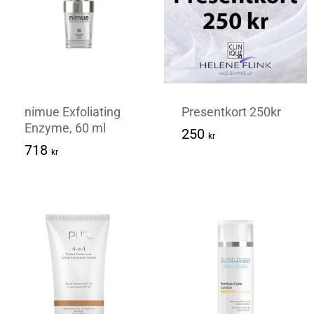
nimue Exfoliating
Presentkort 250kr
Enzyme, 60 ml
250
Kr
250
kr
718
Kr
718
kr