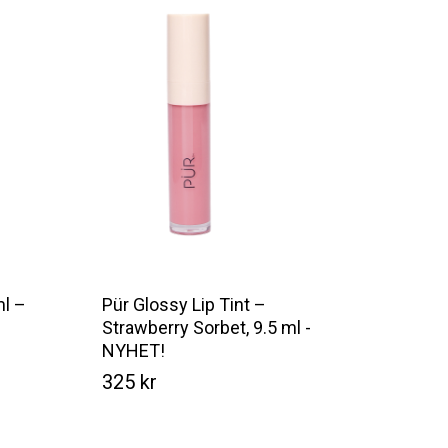
ml –
Pür Glossy Lip Tint –
Strawberry Sorbet, 9.5 ml -
NYHET!
325
kr
Kr
325