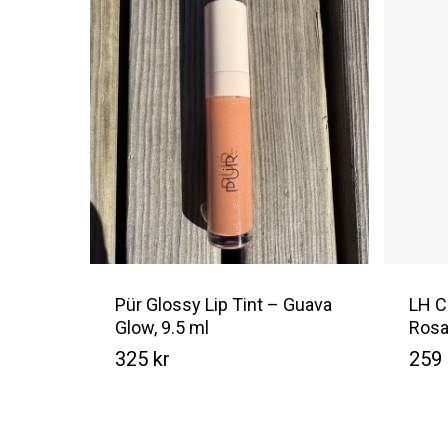
Pür Glossy Lip Tint – Guava
LH C
Glow, 9.5 ml
Ros
325
kr
259
Kr
325
259