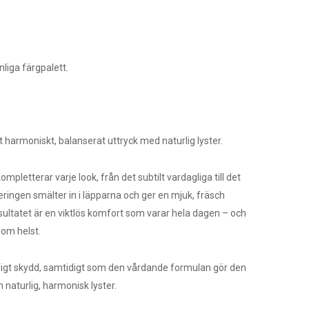
liga färgpalett.
harmoniskt, balanserat uttryck med naturlig lyster.
mpletterar varje look, från det subtilt vardagliga till det
eringen smälter in i läpparna och ger en mjuk, fräsch
Resultatet är en viktlös komfort som varar hela dagen – och
som helst.
gligt skydd, samtidigt som den vårdande formulan gör den
 naturlig, harmonisk lyster.