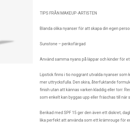
TIPS FRÅN MAKEUP-ARTISTEN
Blanda olika nyanser för att skapa din egen person
Sunstone – perikofärgad
Använd samma nyans på läppar och kinder för ett 
Lipstick finns i tio noggrant utvalda nyanser som ko
mer uttrycksfulla. Den skira, återfuktande formul
finish utan att kännas varken kladdig eller torr. 
som enkelt kan byggas upp eller fräschas till när 
Berikad med SPF 15 ger den även ett diskret, da
lika perfekt att använda som ett krämrouge för en