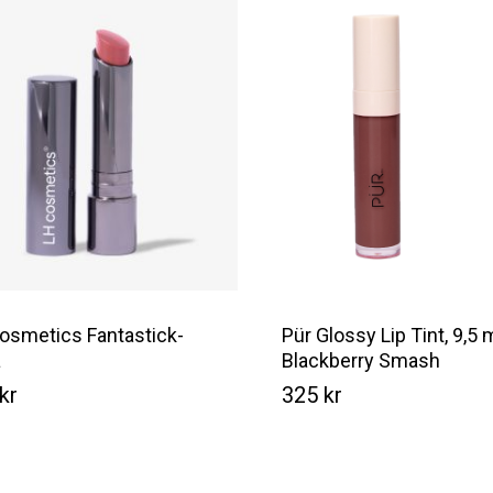
osmetics Fantastick-
Pür Glossy Lip Tint, 9,5 
a
Blackberry Smash
kr
325
kr
Kr
Kr
325