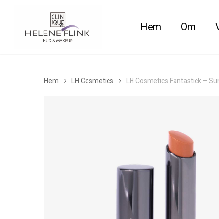
Skip
to
Hem
Om
main
content
Hem
LH Cosmetics
LH Cosmetics Fantastick – Su